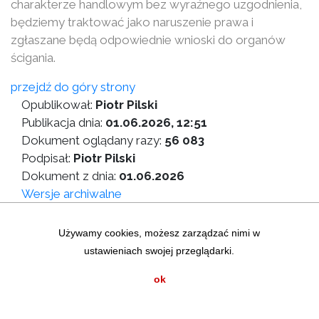
charakterze handlowym bez wyraźnego uzgodnienia,
będziemy traktować jako naruszenie prawa i
zgłaszane będą odpowiednie wnioski do organów
ścigania.
przejdź do góry strony
Opublikował:
Piotr Pilski
Publikacja dnia:
01.06.2026, 12:51
Dokument oglądany razy:
56 083
Podpisał:
Piotr Pilski
Dokument z dnia:
01.06.2026
Wersje archiwalne
Wersja do druku
Używamy cookies, możesz zarządzać nimi w
ustawieniach swojej przeglądarki.
Zastrzeżenia prawne
|
Statystyki graficzne
Mapa strony
|
Instrukcja korzystania z BIP
ok